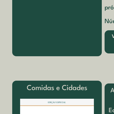
pró
Núm
Comidas e Cidades
A
E