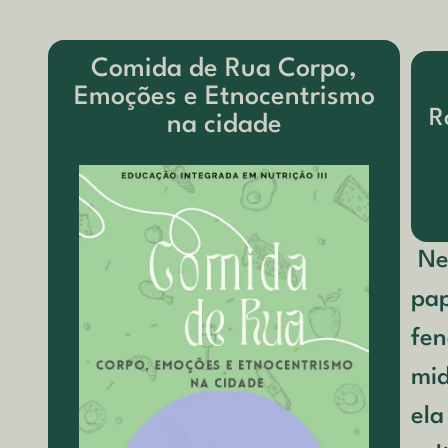
Comida de Rua Corpo,
Emoções e Etnocentrismo
R
na cidade
Net
pap
fen
mid
ela