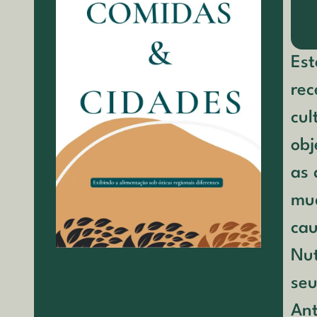
Est
rec
cul
obj
as 
mud
cau
Nut
seu
Ant