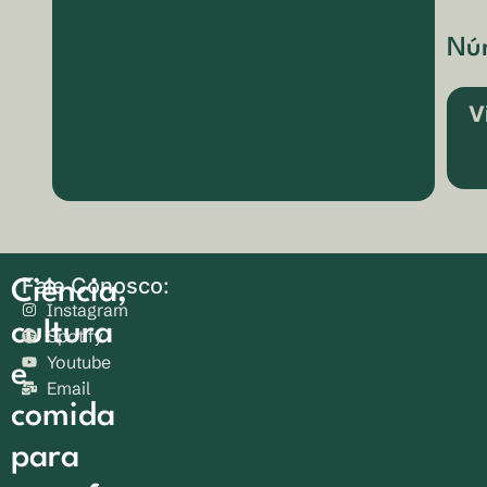
Núm
V
Fale Conosco:
Ciência,
Instagram
cultura
Spotify
Youtube
e
Email
comida
para