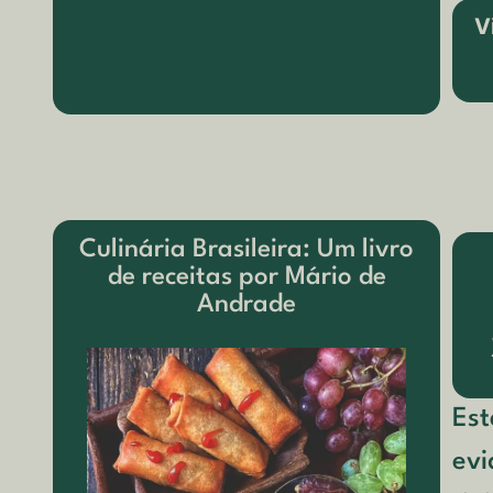
V
Culinária Brasileira: Um livro
de receitas por Mário de
Andrade
Est
evi