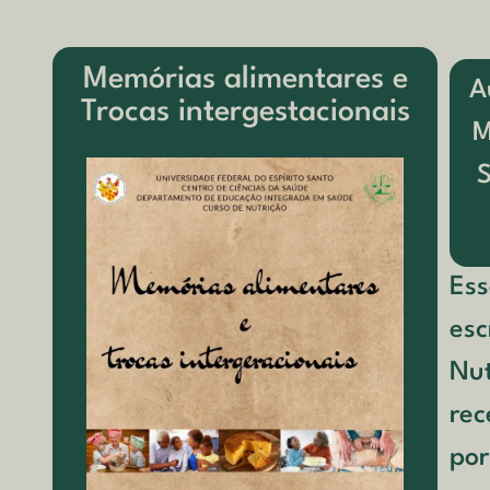
Memórias alimentares e
A
Trocas intergestacionais
M
S
Ess
esc
Nut
rec
por