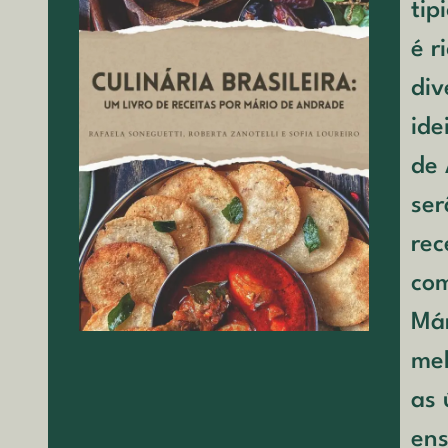
tip
é r
div
ide
de 
ser
rec
co
Már
mel
as 
ens