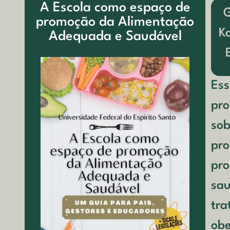
A Escola como espaço de
G
promoção da Alimentação
K
Adequada e Saudável
Ess
pro
sob
pro
pro
sau
tra
obe